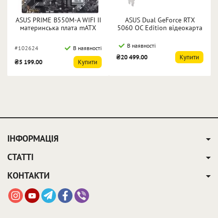
ASUS PRIME B550M-A WIFI II
ASUS Dual GeForce RTX
материнська плата mATX
5060 OC Edition відеокарта
AM4 B550 DDR4 90MB19X0-
8 ГБ GDDR7 128 біт DUAL-
M0EAY0
RTX5060-O8G
В наявності
#102624
В наявності
₴20 499.00
Купити
₴5 199.00
Купити
ІНФОРМАЦІЯ
СТАТТІ
КОНТАКТИ