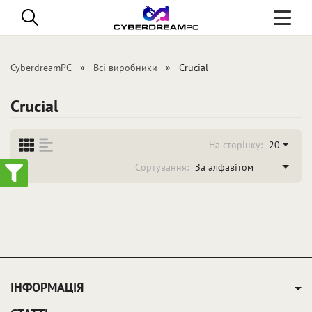
Toggle
navigati
CyberdreamPC
Всі виробники
Crucial
Crucial
На сторінку:
20
Сортування:
За алфавітом
ІНФОРМАЦІЯ