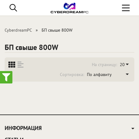
Toggle
navigati
CyberdreamPC
БП свыше 800W
БП свыше 800W
На страницу:
20
Сортировка:
По алфавиту
ИНФОРМАЦИЯ