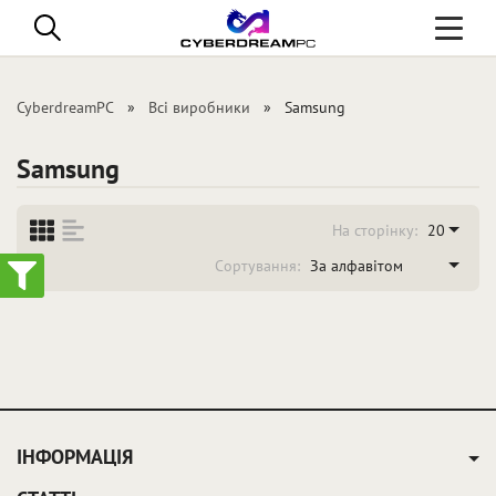
Toggle
navigati
CyberdreamPC
Всі виробники
Samsung
Samsung
На сторінку:
20
Сортування:
За алфавітом
ІНФОРМАЦІЯ