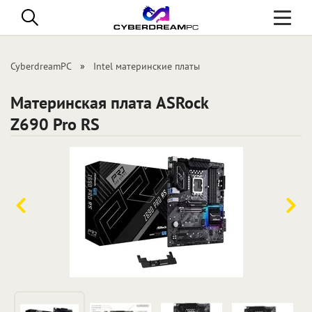
Toggle
navigati
CyberdreamPC
Intel материнские платы
Материнская плата ASRock
Z690 Pro RS