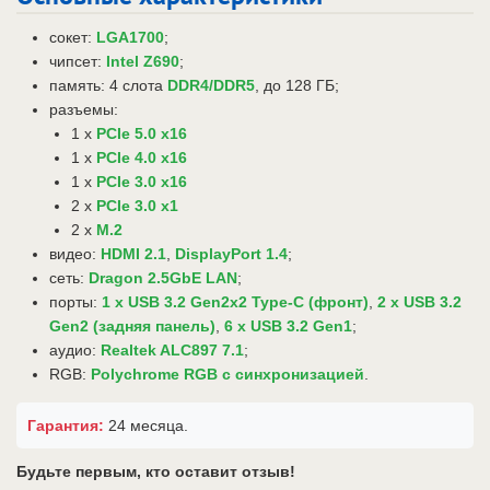
сокет:
LGA1700
;
чипсет:
Intel Z690
;
память: 4 слота
DDR4/DDR5
, до 128 ГБ;
разъемы:
1 x
PCIe 5.0 x16
1 x
PCIe 4.0 x16
1 x
PCIe 3.0 x16
2 x
PCIe 3.0 x1
2 x
M.2
видео:
HDMI 2.1
,
DisplayPort 1.4
;
сеть:
Dragon 2.5GbE LAN
;
порты:
1 x USB 3.2 Gen2x2 Type-C (фронт)
,
2 x USB 3.2
Gen2 (задняя панель)
,
6 x USB 3.2 Gen1
;
аудио:
Realtek ALC897 7.1
;
RGB:
Polychrome RGB с синхронизацией
.
Гарантия:
24 месяца.
Будьте первым, кто оставит отзыв!