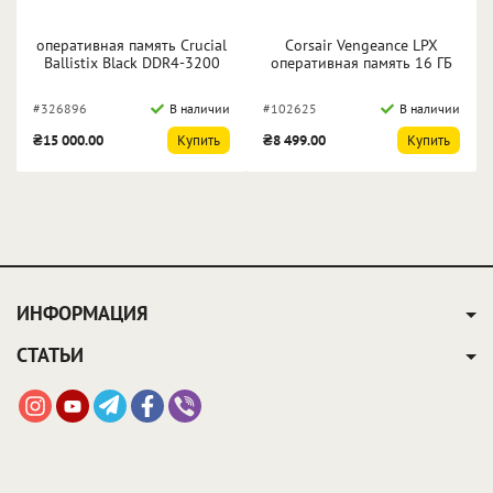
оперативная память Crucial
Corsair Vengeance LPX
Ballistix Black DDR4-3200
оперативная память 16 ГБ
32 Гб (2x16 Гб)
(2x8 ГБ) DDR4 3200 МГц
(BL2K16G32C16U4B)
CL16
#326896
В наличии
#102625
В наличии
CMK16GX4M2E3200C16
₴15 000.00
Купить
₴8 499.00
Купить
ИНФОРМАЦИЯ
СТАТЬИ