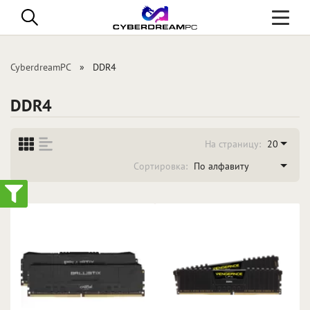
Toggle
navigati
CyberdreamPC
DDR4
DDR4
На страницу:
20
Сортировка:
По алфавиту