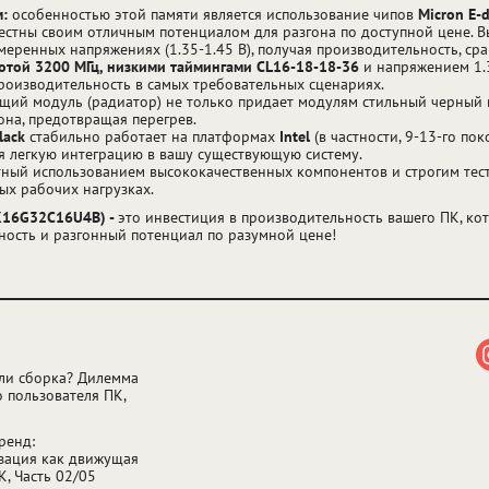
м:
особенностью этой памяти является использование чипов
Micron E-d
естны своим отличным потенциалом для разгона по доступной цене. В
еренных напряжениях (1.35-1.45 В), получая производительность, ср
тотой 3200 МГц, низкими таймингами CL16-18-18-36
и напряжением 1.3
роизводительность в самых требовательных сценариях.
ий модуль (радиатор) не только придает модулям стильный черный в
она, предотвращая перегрев.
Black
стабильно работает на платформах
Intel
(в частности, 9-13-го пок
ая легкую интеграцию в вашу существующую систему.
стный использованием высококачественных компонентов и строгим тес
ых рабочих нагрузках.
L2K16G32C16U4B) -
это инвестиция в производительность вашего ПК, кот
ность и разгонный потенциал по разумной цене!
ли сборка? Дилемма
 пользователя ПК,
ренд:
зация как движущая
К, Часть 02/05