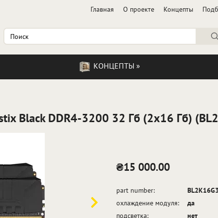
Главная
О проекте
Концепты
Под
КОНЦЕПТЫ
»
listix Black DDR4-3200 32 Гб (2x16 Гб) (
₴15 000.00
part number:
BL2K16G
охлаждение модуля:
да
подсветка:
нет