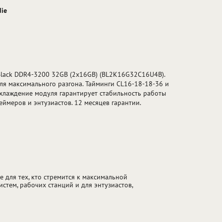
die
x Black DDR4-3200 32GB (2x16GB) (BL2K16G32C16U4B).
ля максимального разгона. Тайминги CL16-18-18-36 и
охлаждение модуля гарантирует стабильность работы
еймеров и энтузиастов. 12 месяцев гарантии.
 для тех, кто стремится к максимальной
стем, рабочих станций и для энтузиастов,