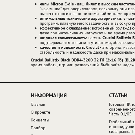
чипы Micron E-die - ваш билет к высоким частота
"изюминка" для оверклокеров, поскольку они изв
выше) с относительно низкими таймингами при ум
оптимальные технические характеристики: с час
программ, плавную многозадачность и высокую п
эффективное охлаждение:
встроенный охлаждающ
даже при интенсивных нагрузках и во время разг
широкая совместимость:
память
Crucial Ballistix 
подтверждается тестами и утилитами, обеспечив
качество и надежность:
Crucial -
это бренд, изве
стабильность и надежность даже при максимальн
Crucial Ballistix Black DDR4-3200 32 Гб (2x16 Гб) (B
время работы, игр или развлечений. Выбирайте надеж
ИНФОРМАЦИЯ
СТАТЬИ
Главная
Готовый ПК и
современного
О проекте
Часть 01/05
Концепты
Глобальный т
индивидуали
Подбор
сила рынка П