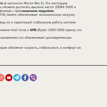
ie
(в частности, Micron Rev. E). Это настоящая
ы сможете достигать высоких частот (DDR4-3600 и
авнимую с прем
иальными модулями.
5В, память обеспечивает молниеносную загрузку
ид, но и гарантирует стабильную работу системы
оления Intel Core) и
AMD
(Ryzen 1000-5000 серии), что
тированием, что обеспечивает долговременную
орая обеспечит скорость, стабильность и комфорт во