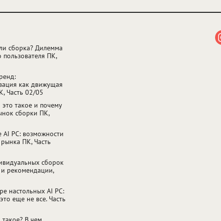
ли сборка? Дилемма
 пользователя ПК,
ренд:
зация как движущая
К, Часть 02/05
о это такое и почему
ынок сборки ПК,
е AI PC: возможности
 рынка ПК, Часть
ивидуальных сборок
 и рекомендации,
ре настольных AI PC:
это еще не все. Часть
 такое? В чем